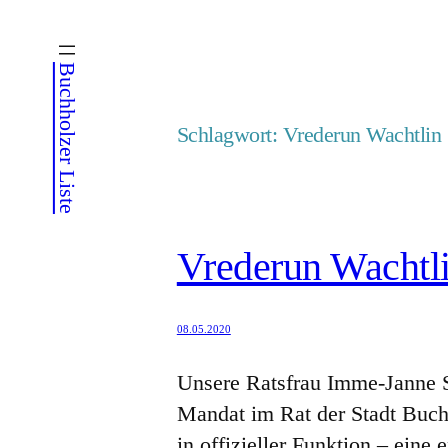
Zum
Inhalt
Buchholzer Liste
springen
Schlagwort:
Vrederun Wachtlin
Vrederun Wachtli
08.05.2020
Unsere Ratsfrau Imme-Janne S
Mandat im Rat der Stadt Buchh
in offizieller Funktion – ein