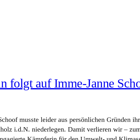
n folgt auf Imme-Janne Sch
choof musste leider aus persönlichen Gründen ihr
olz i.d.N. niederlegen. Damit verlieren wir – zu
e engagierte Kämpferin für den Umwelt- und Klimas