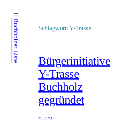
Zum
Inhalt
Buchholzer Liste
springen
Schlagwort:
Y-Trasse
Bürgerinitiative
Y-Trasse
Buchholz
gegründet
21.07.2015