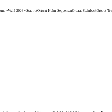
 uns
Wahl 2026
Stadtrat
Ortsrat Holm-Seppensen
Ortsrat Steinbeck
Ortsrat Tr