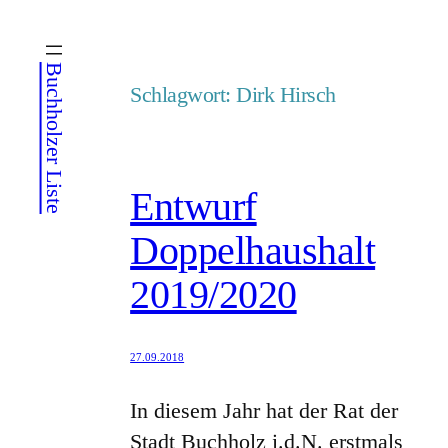
Zum
Inhalt
Buchholzer Liste
springen
Schlagwort:
Dirk Hirsch
Entwurf
Doppelhaushalt
2019/2020
27.09.2018
In diesem Jahr hat der Rat der
Stadt Buchholz i.d.N. erstmals