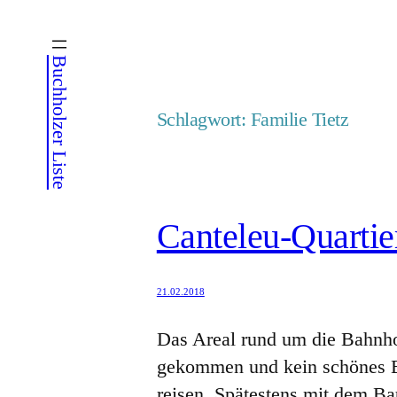
Zum
Inhalt
Buchholzer Liste
springen
Schlagwort:
Familie Tietz
Canteleu-Quartier
21.02.2018
Das Areal rund um die Bahnhofs
gekommen und kein schönes E
reisen. Spätestens mit dem B