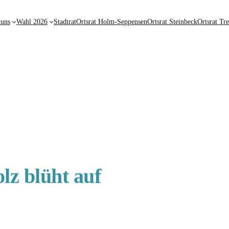
 uns
Wahl 2026
Stadtrat
Ortsrat Holm-Seppensen
Ortsrat Steinbeck
Ortsrat Tr
lz blüht auf