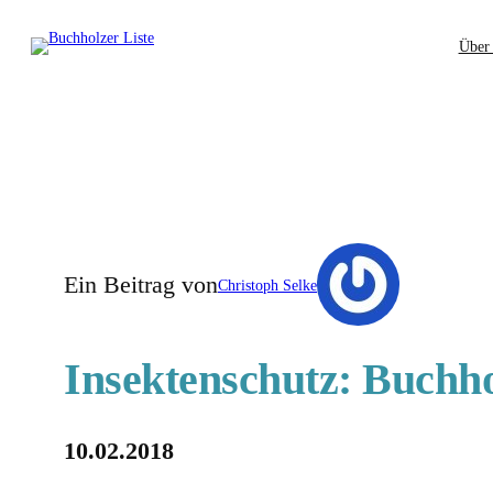
Zum
Über
Inhalt
springen
Ein Beitrag von
Christoph Selke
Insektenschutz: Buchho
10.02.2018