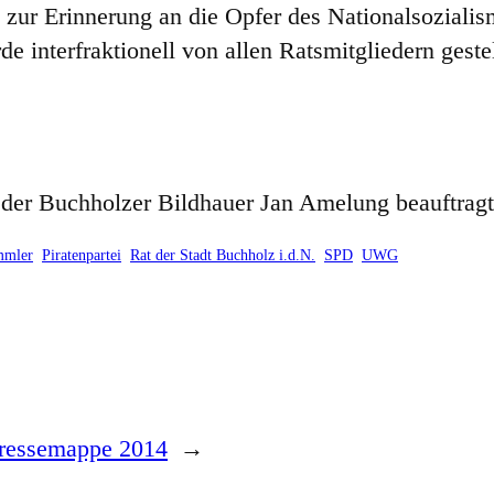
 zur Erinnerung an die Opfer des Nationalsoziali
e interfraktionell von allen Ratsmitgliedern gestel
 der Buchholzer Bildhauer Jan Amelung beauftragt
mmler
Piratenpartei
Rat der Stadt Buchholz i.d.N.
SPD
UWG
ressemappe 2014
→