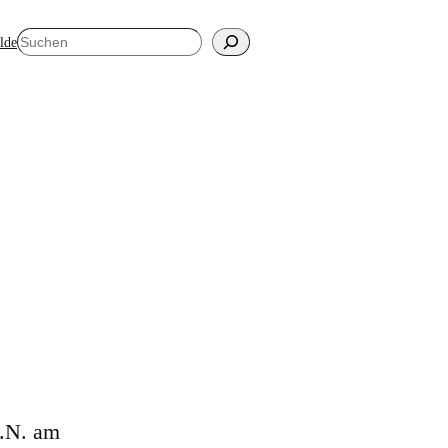
Suchen
elde
d.N. am