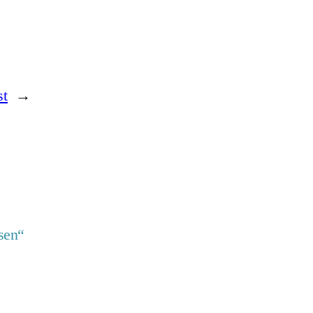
st
→
sen“