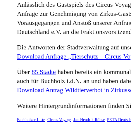
Anlässlich des Gastspiels des Circus Voya
Anfrage zur Genehmigung von Zirkus-Gastsp
Vorausgegangen und Anstoß unserer Anfrage
Deutschland e.V. an die Fraktionsvorsitzen
Die Antworten der Stadtverwaltung auf unse
Download Anfrage „Tierschutz – Circus Voy
Über
85 Städte
haben bereits ein kommunale
auch für Buchholz i.d.N. an und haben dahe
Download Antrag Wildtierverbot in Zirkus
Weitere Hintergrundinformationen finden Sie
Buchholzer Liste
Circus Voyage
Jan-Hendrik Röhse
PETA Deutsch