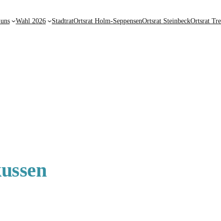
 uns
Wahl 2026
Stadtrat
Ortsrat Holm-Seppensen
Ortsrat Steinbeck
Ortsrat Tr
kussen