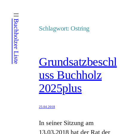
Zum
Inhalt
Buchholzer Liste
springen
Schlagwort:
Ostring
Grundsatzbeschl
uss Buchholz
2025plus
25.04.2018
In seiner Sitzung am
13.03.2018 hat der Rat der