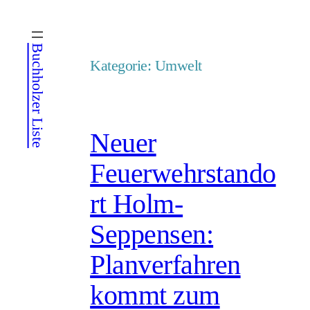
Zum
Inhalt
Buchholzer Liste
springen
Kategorie:
Umwelt
Neuer
Feuerwehrstando
rt Holm-
Seppensen:
Planverfahren
kommt zum