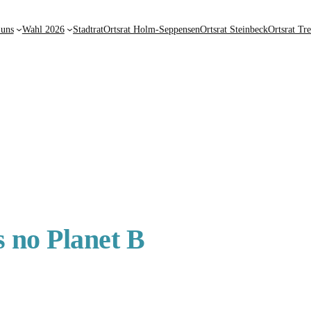
 uns
Wahl 2026
Stadtrat
Ortsrat Holm-Seppensen
Ortsrat Steinbeck
Ortsrat Tr
s no Planet B