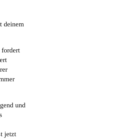
t deinem
 fordert
ert
rer
 immer
ugend und
s
 jetzt